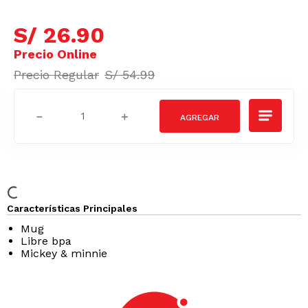
S/
26
.
90
S/
54
.
99
－
＋
Características Principales
Mug
Libre bpa
Mickey & minnie