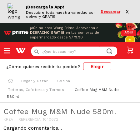
¡Descarga la App!
X
Descargar
Descubre toda nuestra variedad con
delivery GRATIS
¡Aún no eres Wong Prime!
Aprovecha el
DESPACHO GRATIS
en tus compras de
AQUÍ
supermercado desde S/79.90
¿Que buscas hoy?
Elegir
¿Cómo quieres recibir tu pedido?
Hogar y Bazar
Cocina
Teteras, Cafeteras y Termos
Coffee Mug M&M Nude
580ml
Coffee Mug M&M Nude 580ml
KREA
REFERENCIA
:
1040672
Cargando comentarios...