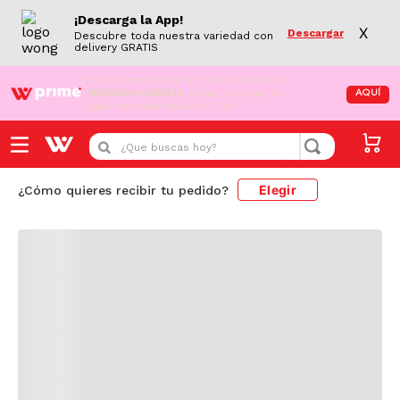
¡Descarga la App!
X
Descargar
Descubre toda nuestra variedad con
delivery GRATIS
¡Aún no eres Wong Prime!
Aprovecha el
DESPACHO GRATIS
en tus compras de
AQUÍ
supermercado desde S/79.90
Cargando comentarios...
¿Que buscas hoy?
Elegir
¿Cómo quieres recibir tu pedido?