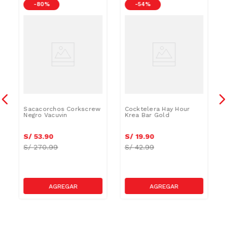
-
80 %
-
54 %
Sacacorchos Corkscrew
Cocktelera Hay Hour
Negro Vacuvin
Krea Bar Gold
S/
53
.
90
S/
19
.
90
S/
270.99
S/
42.99