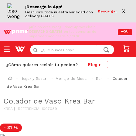
¡Descarga la App!
X
Descargar
Descubre toda nuestra variedad con
delivery GRATIS
¡Aún no eres Wong Prime!
Aprovecha el
DESPACHO GRATIS
en tus compras de
AQUÍ
supermercado desde S/79.90
¿Que buscas hoy?
Elegir
¿Cómo quieres recibir tu pedido?
Hogar y Bazar
Menaje de Mesa
Bar
Colador
de Vaso Krea Bar
Colador de Vaso Krea Bar
KREA
REFERENCIA
:
1007089
-
31 %