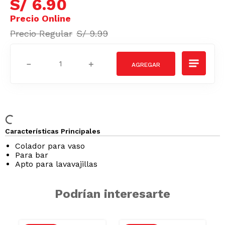
S/
6
.
90
S/
9
.
99
－
＋
Características Principales
Colador para vaso
Para bar
Apto para lavavajillas
Podrían interesarte