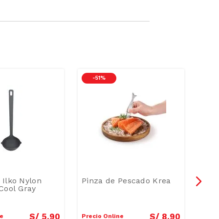
-
51 %
Ilko Nylon
Pinza de Pescado Krea
Orga
Cool Gray
Veg
S/
5
.
90
S/
8
.
90
ne
Precio Online
Preci