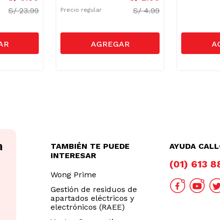
S/
23.99
S/
4.99
Precio regular
TAMBIÉN TE PUEDE
AYUDA CAL
INTERESAR
(01) 613 
Wong Prime
Gestión de residuos de
apartados eléctricos y
electrónicos (RAEE)