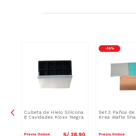
-
59 %
Cubeta de Hielo Silicona
Set 3 Paños de
8 Cavidades Kioxx Negra
Krea Wafle Sha
8
.
99
S/
28
.
90
Precio Online
Precio Online