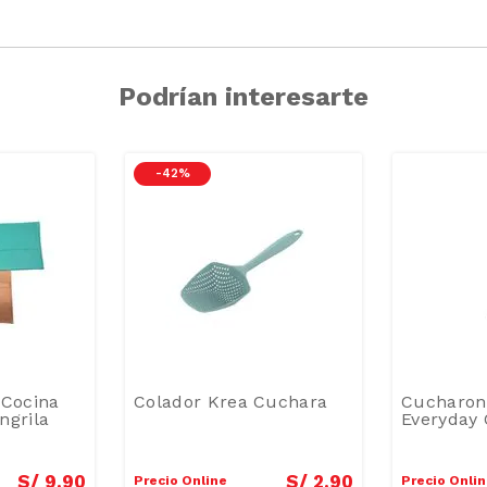
Podrían interesarte
-
42 %
 Cocina
Colador Krea Cuchara
Cucharon 
ngrila
Everyday 
S/
9
.
90
S/
2
.
90
Precio Online
Precio Onli