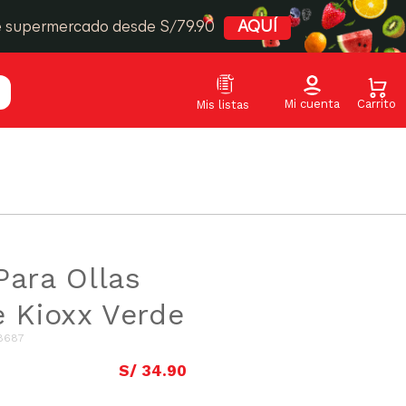
e supermercado desde S/79.90
AQUÍ
Para Ollas
e Kioxx Verde
18687
S/
34
.
90