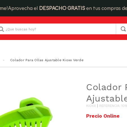
ime!
Aprovecha el
DESPACHO GRATIS
en tus compras d
Que buscas hoy?
Colador Para Ollas Ajustable Kioxx Verde
Colador 
Ajustabl
KIOXX
REFERENCIA
:
10