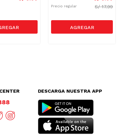
S/
17.99
Precio regular
LCENTER
DESCARGA NUESTRA APP
8888