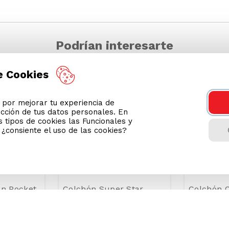
Podrían interesarte
e Cookies
-
51 %
-
42 %
or mejorar tu experiencia de
ección de tus datos personales. En
 tipos de cookies las Funcionales y
n ¿consiente el uso de las cookies?
ón Pocket
Colchón Super Star
Colchón Q
2
Queen Size
Boreal Po
Accesorio
S/
739
.
00
S/
639
.
00
Precio Online
Precio Onli