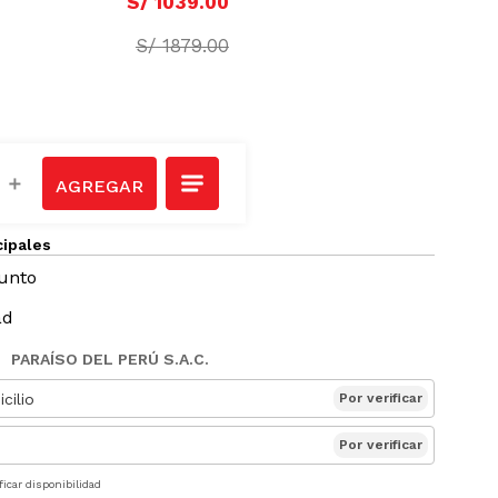
S/
1039
.
00
S/
1879
.
00
＋
cipales
Punto
ad
PARAÍSO DEL PERÚ S.A.C.
cilio
Por verificar
Por verificar
ficar disponibilidad