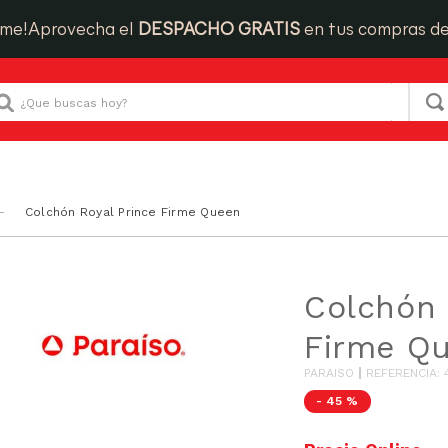
ime!
Aprovecha el
DESPACHO GRATIS
en tus compras d
Que buscas hoy?
Colchón Royal Prince Firme Queen
Colchón 
Firme Q
PARAISO
REFERENCIA
:
-
45 %