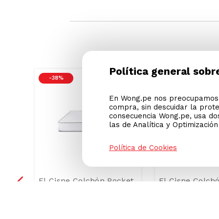
Política general sobr
-
38 %
-
38 %
En Wong.pe nos preocupamos p
compra, sin descuidar la prot
consecuencia Wong.pe, usa dos
las de Analítica y Optimizació
Política de Cookies
beth
El Cisne Colchón Pocket
El Cisne Colch
Silver Queen + 2
Black Queen + 
Almohadas
Almohadas
9
.
00
S/
739
.
00
Precio Online
Precio Online