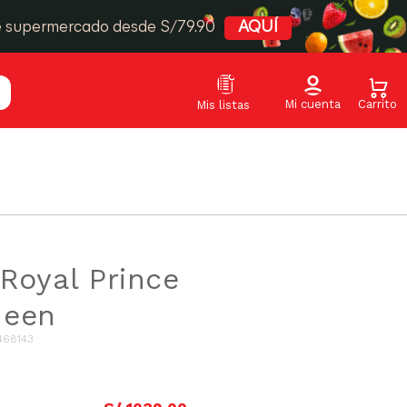
e supermercado desde S/79.90
AQUÍ
Royal Prince
ueen
468143