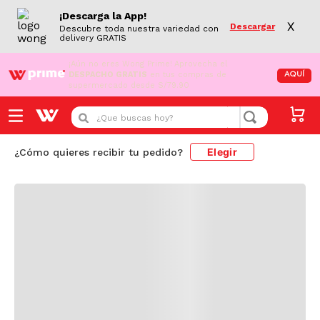
¡Descarga la App!
X
Descargar
Descubre toda nuestra variedad con
delivery GRATIS
¡Aún no eres Wong Prime!
Aprovecha el
DESPACHO GRATIS
en tus compras de
AQUÍ
supermercado desde S/79.90
Cargando comentarios...
¿Que buscas hoy?
Elegir
¿Cómo quieres recibir tu pedido?