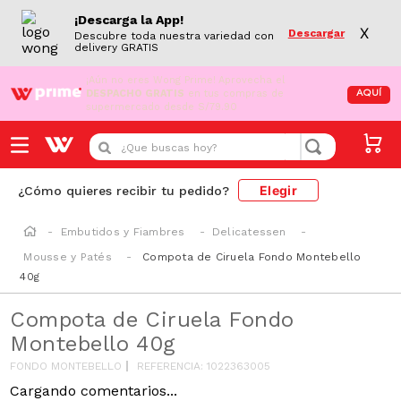
¡Descarga la App!
X
Descargar
Descubre toda nuestra variedad con
delivery GRATIS
¡Aún no eres Wong Prime!
Aprovecha el
DESPACHO GRATIS
en tus compras de
AQUÍ
supermercado desde S/79.90
¿Que buscas hoy?
Elegir
¿Cómo quieres recibir tu pedido?
Embutidos y Fiambres
Delicatessen
Mousse y Patés
Compota de Ciruela Fondo Montebello
40g
Compota de Ciruela Fondo
Montebello 40g
FONDO MONTEBELLO
REFERENCIA
:
1022363005
Cargando comentarios...