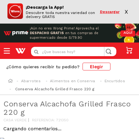
¡Descarga la App!
X
Descargar
Descubre toda nuestra variedad con
delivery GRATIS
¡Aún no eres Wong Prime!
Aprovecha el
DESPACHO GRATIS
en tus compras de
AQUÍ
supermercado desde S/79.90
¿Que buscas hoy?
Elegir
¿Cómo quieres recibir tu pedido?
Abarrotes
Alimentos en Conserva
Encurtidos
Conserva Alcachofa Grilled Frasco 220 g
Conserva Alcachofa Grilled Frasco
220 g
CASA VERDE
REFERENCIA
:
721350
Cargando comentarios...