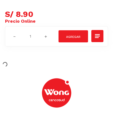
S/
8
.
90
－
＋