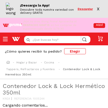
¡Descarga la App!
X
Descargar
Descubre toda nuestra variedad con
delivery GRATIS
¡Aún no eres Wong Prime!
Aprovecha el
DESPACHO GRATIS
en tus compras de
AQUÍ
supermercado desde S/79.90
¿Que buscas hoy?
Elegir
¿Cómo quieres recibir tu pedido?
Hogar y Bazar
Cocina
Tappers, Refractarios y Fuentes
Contenedor Lock & Lock
Hermético 350ml
Contenedor Lock & Lock Hermético
350ml
KREA
REFERENCIA
:
1005244
Cargando comentarios...