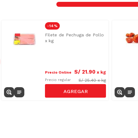
-
14 %
Filete de Pechuga de Pollo
x kg
S/
21
.
90
x
kg
Precio Online
S/
25.40
x
kg
Precio regular