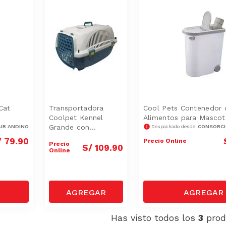
Cat
Transportadora
Cool Pets Contenedor 
Coolpet Kennel
Alimentos para Mascot
Grande con
UR ANDINO
CONSORCI
Despachado desde
Bebedero
/
79
.
90
Precio Online
Precio
S/
109
.
90
Online
Has visto todos los
3
prod