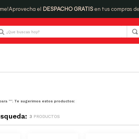
ime!
Aprovecha el
DESPACHO GRATIS
en tus compras d
Que buscas hoy?
para “
”. Te sugerimos estos productos:
úsqueda:
3
PRODUCTOS