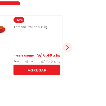
-
13 %
Tomate Italiano x kg
S/
6
.
49
x
kg
Precio Online
S/
7.49
x
kg
Precio regular