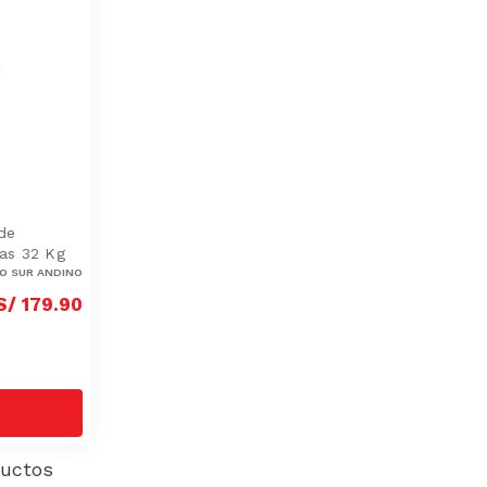
de
as 32 Kg
O SUR ANDINO
S/
179
.
90
uctos