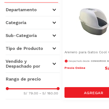
Departamento
Mascotas
(
3
)
Categoría
Para Perros
(
1
)
Sub-Categoría
Para Gatos
(
1
)
Otras Mascotas
(
1
)
Higiene y Accesorios para
Tipo de Producto
Gatos
(
1
)
Arenero para Gatos Cool 
Artículos de Transporte
(
1
)
Corrales y Caniles
(
1
)
Vendido y
CONSORCIO S
Despachado desde
Accesorios
(
1
)
Despachado por
S
Precio Online
Consorcio Sur andino
(
2
)
S/ 79.00
–
S/ 180.00