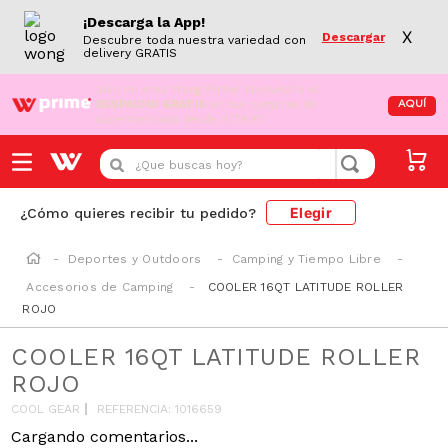
¡Descarga la App!
X
Descargar
Descubre toda nuestra variedad con
delivery GRATIS
¡Aún no eres Wong Prime!
Aprovecha el
DESPACHO GRATIS
en tus compras de
AQUÍ
supermercado desde S/79.90
¿Que buscas hoy?
Elegir
¿Cómo quieres recibir tu pedido?
Deportes y Outdoors
Camping y Tiempo Libre
Accesorios de Camping
COOLER 16QT LATITUDE ROLLER
ROJO
COOLER 16QT LATITUDE ROLLER
ROJO
COOL GEAR
REFERENCIA
:
1016659