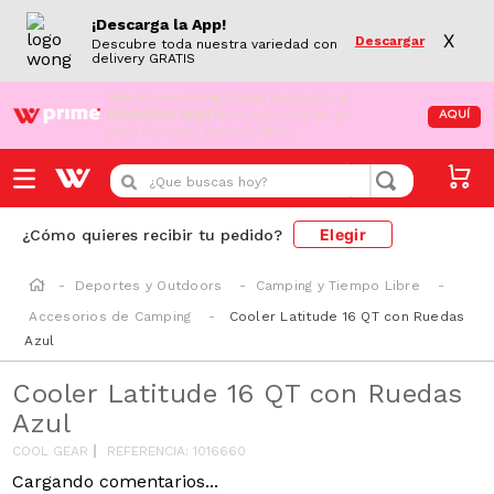
¡Descarga la App!
X
Descargar
Descubre toda nuestra variedad con
delivery GRATIS
¡Aún no eres Wong Prime!
Aprovecha el
DESPACHO GRATIS
en tus compras de
AQUÍ
supermercado desde S/79.90
¿Que buscas hoy?
Elegir
¿Cómo quieres recibir tu pedido?
Deportes y Outdoors
Camping y Tiempo Libre
Accesorios de Camping
Cooler Latitude 16 QT con Ruedas
Azul
Cooler Latitude 16 QT con Ruedas
Azul
COOL GEAR
REFERENCIA
:
1016660
Cargando comentarios...