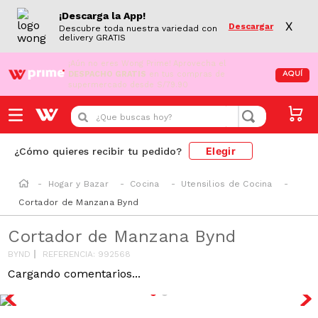
¡Descarga la App!
X
Descargar
Descubre toda nuestra variedad con
delivery GRATIS
¡Aún no eres Wong Prime!
Aprovecha el
DESPACHO GRATIS
en tus compras de
AQUÍ
supermercado desde S/79.90
¿Que buscas hoy?
Elegir
¿Cómo quieres recibir tu pedido?
Hogar y Bazar
Cocina
Utensilios de Cocina
Cortador de Manzana Bynd
Cortador de Manzana Bynd
BYND
REFERENCIA
:
992568
Cargando comentarios...