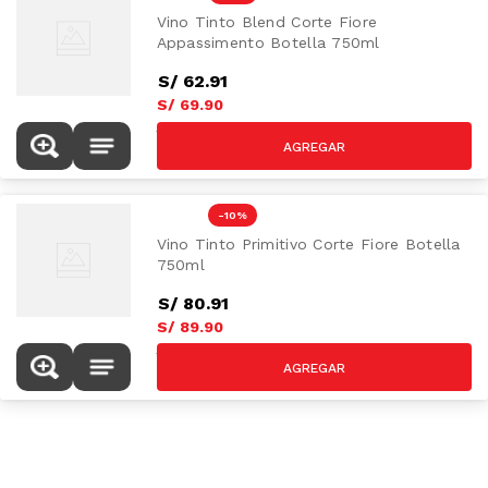
Vino Tinto Blend Corte Fiore
Appassimento Botella 750ml
S/
62
.
91
S/
69
.
90
S/
79.90
-
10 %
Vino Tinto Primitivo Corte Fiore Botella
750ml
S/
80
.
91
S/
89
.
90
S/
99.90