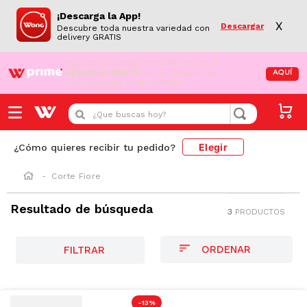
¡Descarga la App!
X
Descargar
Descubre toda nuestra variedad con
delivery GRATIS
¡Aún no eres Wong Prime!
Aprovecha el
DESPACHO GRATIS
en tus compras de
AQUÍ
supermercado desde S/79.90
¿Que buscas hoy?
Elegir
¿Cómo quieres recibir tu pedido?
Corte Fiore
Resultado de búsqueda
3
PRODUCTOS
FILTRAR
-
13 %