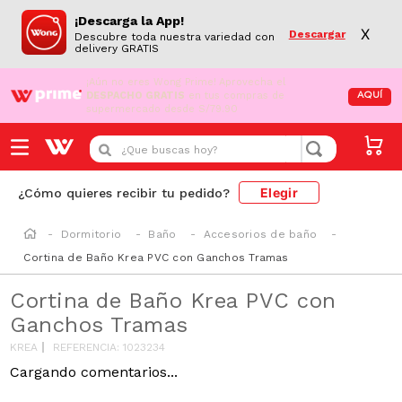
¡Descarga la App!
X
Descargar
Descubre toda nuestra variedad con
delivery GRATIS
¡Aún no eres Wong Prime!
Aprovecha el
DESPACHO GRATIS
en tus compras de
AQUÍ
supermercado desde S/79.90
¿Que buscas hoy?
Elegir
¿Cómo quieres recibir tu pedido?
Dormitorio
Baño
Accesorios de baño
Cortina de Baño Krea PVC con Ganchos Tramas
Cortina de Baño Krea PVC con
Ganchos Tramas
KREA
REFERENCIA
:
1023234
Cargando comentarios...