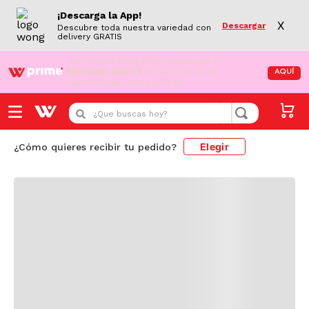
¡Descarga la App!
X
Descargar
Descubre toda nuestra variedad con
delivery GRATIS
¡Aún no eres Wong Prime!
Aprovecha el
DESPACHO GRATIS
en tus compras de
AQUÍ
supermercado desde S/79.90
Cargando comentarios...
¿Que buscas hoy?
Elegir
¿Cómo quieres recibir tu pedido?