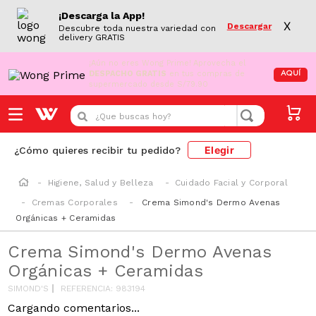
¡Descarga la App!
X
Descargar
Descubre toda nuestra variedad con
delivery GRATIS
¡Aún no eres Wong Prime!
Aprovecha el
DESPACHO GRATIS
en tus compras de
AQUÍ
supermercado desde S/79.90
¿Que buscas hoy?
Elegir
¿Cómo quieres recibir tu pedido?
Higiene, Salud y Belleza
Cuidado Facial y Corporal
Cremas Corporales
Crema Simond's Dermo Avenas
Orgánicas + Ceramidas
Crema Simond's Dermo Avenas
Orgánicas + Ceramidas
SIMOND'S
REFERENCIA
:
983194
Cargando comentarios...