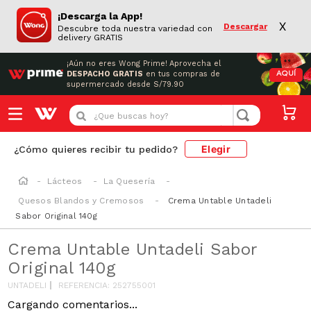
¡Descarga la App!
X
Descargar
Descubre toda nuestra variedad con
delivery GRATIS
¡Aún no eres Wong Prime!
Aprovecha el
DESPACHO GRATIS
en tus compras de
AQUÍ
supermercado desde S/79.90
¿Que buscas hoy?
Elegir
¿Cómo quieres recibir tu pedido?
Lácteos
La Quesería
Quesos Blandos y Cremosos
Crema Untable Untadeli
Sabor Original 140g
Crema Untable Untadeli Sabor
Original 140g
UNTADELI
REFERENCIA
:
252755001