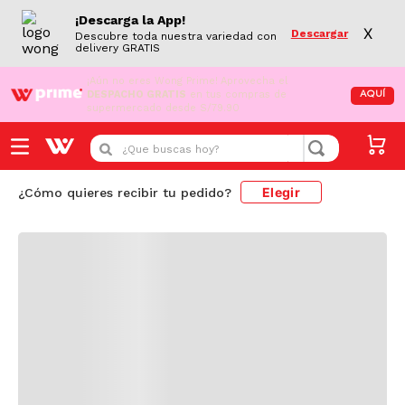
¡Descarga la App!
X
Descargar
Descubre toda nuestra variedad con
delivery GRATIS
¡Aún no eres Wong Prime!
Aprovecha el
DESPACHO GRATIS
en tus compras de
AQUÍ
supermercado desde S/79.90
Cargando comentarios...
¿Que buscas hoy?
Elegir
¿Cómo quieres recibir tu pedido?