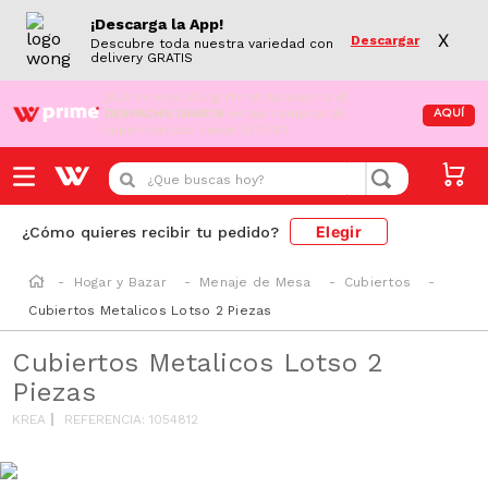
¡Descarga la App!
X
Descargar
Descubre toda nuestra variedad con
delivery GRATIS
¡Aún no eres Wong Prime!
Aprovecha el
DESPACHO GRATIS
en tus compras de
AQUÍ
supermercado desde S/79.90
¿Que buscas hoy?
Elegir
¿Cómo quieres recibir tu pedido?
Hogar y Bazar
Menaje de Mesa
Cubiertos
Cubiertos Metalicos Lotso 2 Piezas
Cubiertos Metalicos Lotso 2
Piezas
KREA
REFERENCIA
:
1054812