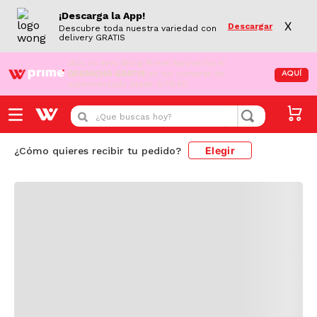
¡Descarga la App!
X
Descargar
Descubre toda nuestra variedad con
delivery GRATIS
¡Aún no eres Wong Prime!
Aprovecha el
DESPACHO GRATIS
en tus compras de
AQUÍ
supermercado desde S/79.90
Cargando comentarios...
¿Que buscas hoy?
Elegir
¿Cómo quieres recibir tu pedido?