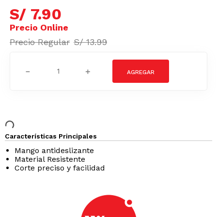
S/
7
.
90
S/
13
.
99
－
＋
Características Principales
Mango antideslizante
Material Resistente
Corte preciso y facilidad