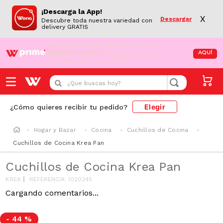
¡Descarga la App!
X
Descargar
Descubre toda nuestra variedad con
delivery GRATIS
¡Aún no eres Wong Prime!
Aprovecha el
DESPACHO GRATIS
en tus compras de
AQUÍ
supermercado desde S/79.90
¿Que buscas hoy?
Elegir
¿Cómo quieres recibir tu pedido?
Hogar y Bazar
Cocina
Cuchillos de Cocina
Cuchillos de Cocina Krea Pan
Cuchillos de Cocina Krea Pan
KREA
REFERENCIA
:
1020245
Cargando comentarios...
-
44 %