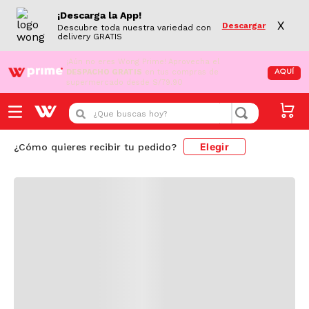
¡Descarga la App!
X
Descargar
Descubre toda nuestra variedad con
delivery GRATIS
¡Aún no eres Wong Prime!
Aprovecha el
DESPACHO GRATIS
en tus compras de
AQUÍ
supermercado desde S/79.90
Cargando comentarios...
¿Que buscas hoy?
Elegir
¿Cómo quieres recibir tu pedido?