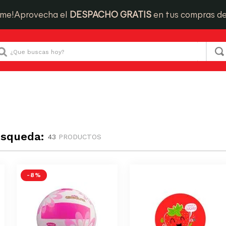
ime!
Aprovecha el
DESPACHO GRATIS
en tus compras d
Que buscas hoy?
úsqueda:
43
PRODUCTOS
-
8 %