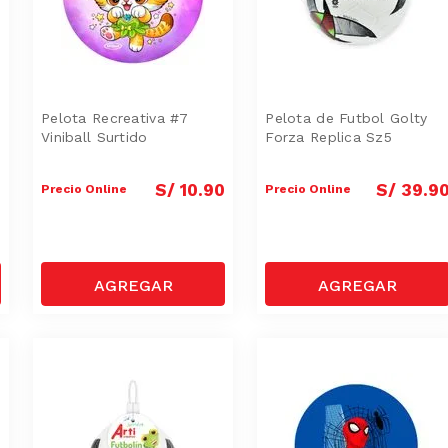
Pelota Recreativa #7
Pelota de Futbol Golty
Viniball Surtido
Forza Replica Sz5
9
S/
10
.
90
S/
39
.
9
Precio Online
Precio Online