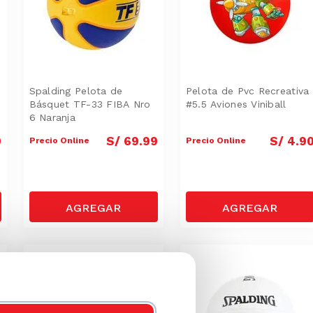
c
Spalding Pelota de
Pelota de Pvc Recreativa
Básquet TF-33 FIBA Nro
#5.5 Aviones Viniball
6 Naranja
0
S/
69
.
99
S/
4
.
9
Precio Online
Precio Online