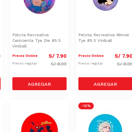
Pelota Recreativa
Pelota Recreativa Minnie
Cenicienta Tye Die #5.5
Tye #5.5 Viniball
Viniball
0
S/
7
.
90
S/
7
.
9
Precio Online
Precio Online
S/
8.99
S/
8.9
Precio regular
Precio regular
-
12 %