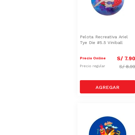
Pelota Recreativa Ariel
Tye Die #5.5 Viniball
S/
7
.
9
Precio Online
S/
8.9
Precio regular