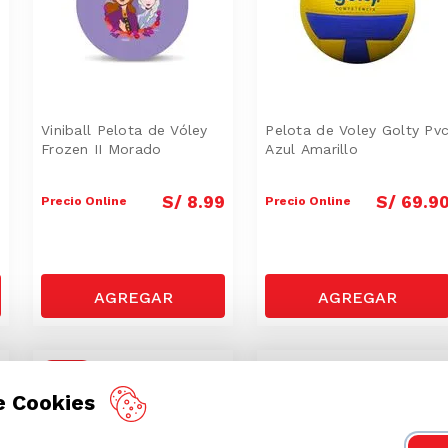
Viniball Pelota de Vóley
Pelota de Voley Golty Pv
Frozen II Morado
Azul Amarillo
0
S/
8
.
99
S/
69
.
9
Precio Online
Precio Online
-
30 %
e Cookies