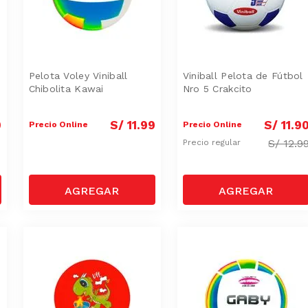
Pelota Voley Viniball
Viniball Pelota de Fútbol
Chibolita Kawai
Nro 5 Crakcito
9
S/
11
.
99
S/
11
.
9
Precio Online
Precio Online
S/
12.9
Precio regular