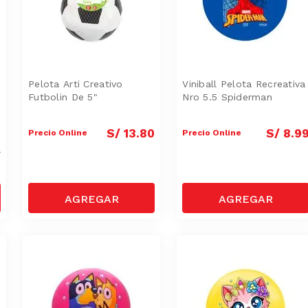
Pelota Arti Creativo
Viniball Pelota Recreativa
Futbolin De 5"
Nro 5.5 Spiderman
0
S/
13
.
80
S/
8
.
9
Precio Online
Precio Online
9