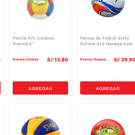
Pelota Arti Creativo
Pelota de Futbol Golty
Prysma 5"
Euforia Sz5 Naranja Azul
0
S/
13
.
80
S/
29
.
9
Precio Online
Precio Online