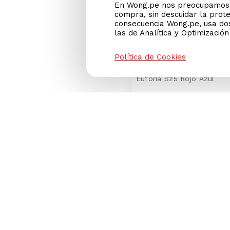
En Wong.pe nos preocupamos p
compra, sin descuidar la prot
consecuencia Wong.pe, usa dos
las de Analítica y Optimizació
Política de Cookies
Pelota de Futbol Golty
Euforia Sz5 Rojo Azul
S/
29
.
9
Precio Online