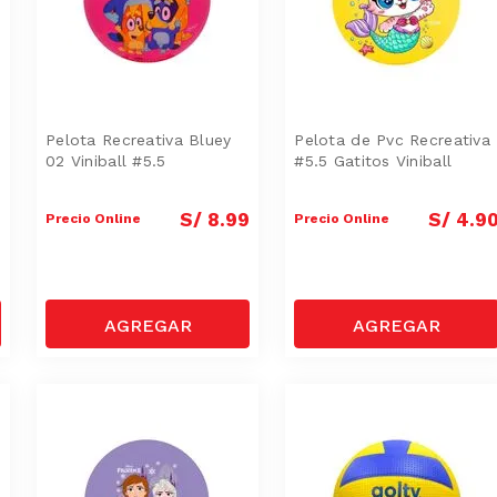
Pelota Recreativa Bluey
Pelota de Pvc Recreativa
02 Viniball #5.5
#5.5 Gatitos Viniball
9
S/
8
.
99
S/
4
.
9
Precio Online
Precio Online