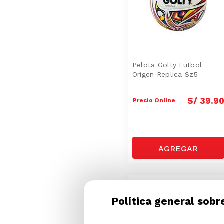
Pelota Golty Futbol
Origen Replica Sz5
S/
39
.
9
Precio Online
Política general sobr