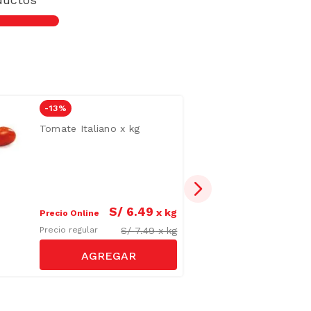
-
13 %
Tomate Italiano x kg
S/
6
.
49
x
kg
Precio Online
S/
7.49
x
kg
Precio regular