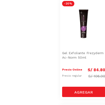
-
20 %
Gel Exfoliante Frezyderm
Ac-Norm 50ml
S/
84
.
8
Precio Online
S/
106.0
Precio regular