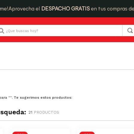
ime!
Aprovecha el
DESPACHO GRATIS
en tus compras d
Que buscas hoy?
para “
”. Te sugerimos estos productos:
úsqueda:
21
PRODUCTOS