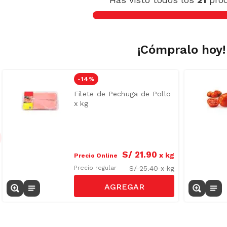
¡Cómpralo hoy!
-
14 %
Filete de Pechuga de Pollo
x kg
S/
21
.
90
x
kg
Precio Online
S/
25.40
x
kg
Precio regular