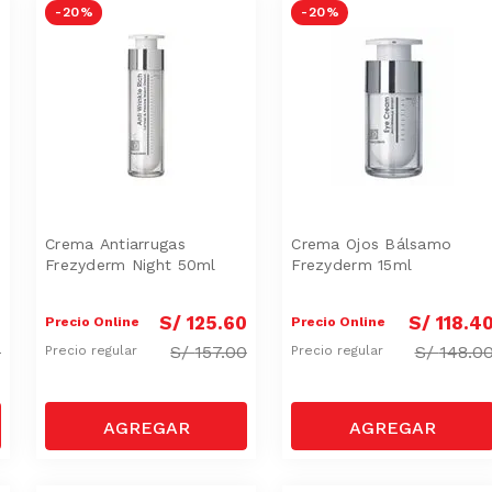
-
20 %
-
20 %
Crema Antiarrugas
Crema Ojos Bálsamo
Frezyderm Night 50ml
Frezyderm 15ml
0
S/
125
.
60
S/
118
.
4
Precio Online
Precio Online
0
S/
157.00
S/
148.0
Precio regular
Precio regular