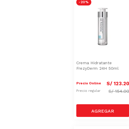
-
20 %
Crema Hidratante
FrezyDerm 24H 50ml
S/
123
.
2
Precio Online
S/
154.0
Precio regular