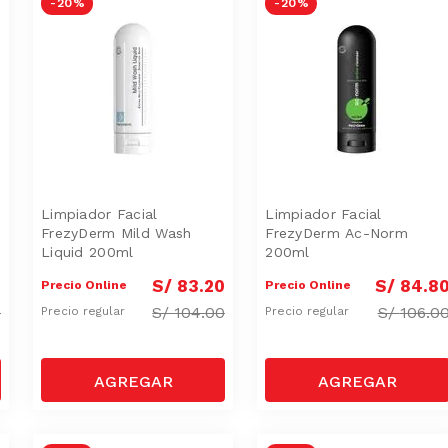
-
20 %
-
20 %
Limpiador Facial
Limpiador Facial
FrezyDerm Mild Wash
FrezyDerm Ac-Norm
Liquid 200ml
200ml
0
S/
83
.
20
S/
84
.
8
Precio Online
Precio Online
0
S/
104.00
S/
106.0
Precio regular
Precio regular