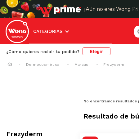
¡Aún no eres Wong Pr
¿
CATEGORIAS
Elegir
¿Cómo quieres recibir tu pedido?
Dermocosmética
Marcas
Frezyderm
No encontramos resultados 
Resultado de b
Frezyderm