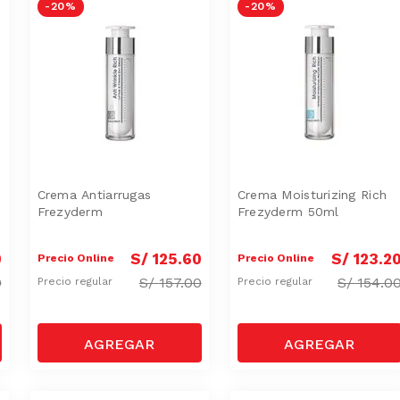
-
20 %
-
20 %
Crema Antiarrugas
Crema Moisturizing Rich
Frezyderm
Frezyderm 50ml
0
S/
125
.
60
S/
123
.
2
Precio Online
Precio Online
0
S/
157.00
S/
154.0
Precio regular
Precio regular