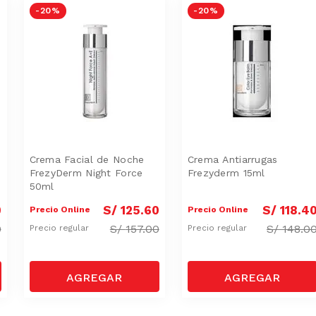
-
20 %
-
20 %
Crema Facial de Noche
Crema Antiarrugas
FrezyDerm Night Force
Frezyderm 15ml
50ml
0
S/
125
.
60
S/
118
.
4
Precio Online
Precio Online
0
S/
157.00
S/
148.0
Precio regular
Precio regular