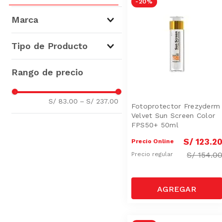
-
20 %
Marca
Frezyderm
(
21
)
Tipo de Producto
Cremas Faciales
(
4
)
Cremas Anti-Arrugas
(
2
)
Vinos Rosé
(
1
)
S/ 83.00
–
S/ 237.00
Sérum
(
1
)
Fotoprotector Frezyderm
Velvet Sun Screen Color
Exfoliantes
(
1
)
FPS50+ 50ml
Cremas Hidratantes
(
1
)
S/
123
.
2
Precio Online
Cremas Corporales
(
1
)
S/
154.0
Precio regular
Contorno de Ojos
(
1
)
Bloqueadores
(
1
)