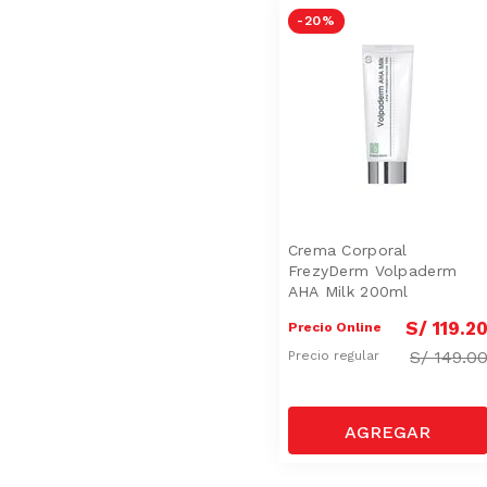
-
20 %
Crema Corporal
FrezyDerm Volpaderm
AHA Milk 200ml
S/
119
.
2
Precio Online
S/
149.0
Precio regular