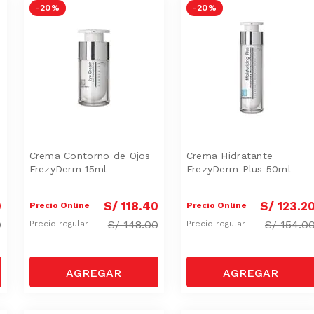
-
20 %
-
20 %
Crema Contorno de Ojos
Crema Hidratante
FrezyDerm 15ml
FrezyDerm Plus 50ml
0
S/
118
.
40
S/
123
.
2
Precio Online
Precio Online
0
S/
148.00
S/
154.0
Precio regular
Precio regular