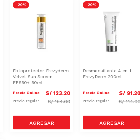
-
20 %
-
20 %
Fotoprotector Frezyderm
Desmaquillante 4 en 1
Velvet Sun Screen
FrezyDerm 200ml
FPS50+ 50ml
0
S/
123
.
20
S/
91
.
2
Precio Online
Precio Online
0
S/
154.00
S/
114.0
Precio regular
Precio regular