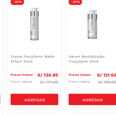
-
20 %
-
20 %
Crema FrezyDerm Matte
Sérum Revitalizador
Effect 50ml
FrezyDerm 30ml
0
S/
136
.
80
S/
121
.
6
Precio Online
Precio Online
0
S/
171.00
S/
152.0
Precio regular
Precio regular