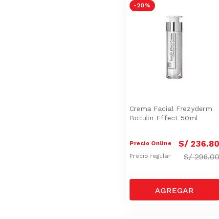
-
20 %
Crema Facial Frezyderm
Botulin Effect 50ml
S/
236
.
8
Precio Online
S/
296.0
Precio regular