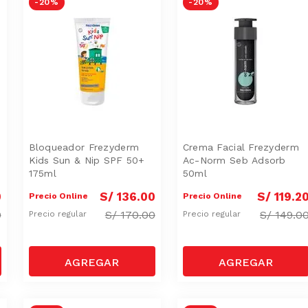
-
20 %
-
20 %
Bloqueador Frezyderm
Crema Facial Frezyderm
Kids Sun & Nip SPF 50+
Ac-Norm Seb Adsorb
175ml
50ml
0
S/
136
.
00
S/
119
.
2
Precio Online
Precio Online
0
S/
170.00
S/
149.0
Precio regular
Precio regular