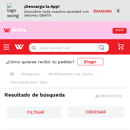
¡Descarga la App!
X
Descargar
Descubre toda nuestra variedad con
delivery GRATIS
¡Aún no eres Wong Prime!
Aprovecha el
DESPACHO GRATIS
en tus compras de
AQUÍ
supermercado desde S/79.90
¿Que buscas hoy?
Elegir
¿Cómo quieres recibir tu pedido?
Desayuno
Modificadores de Leche
Chocolate para Taza
Resultado de búsqueda
22
PRODUCTOS
GRASAS-
SAT
FILTRAR