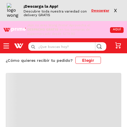
¡Descarga la App!
X
Descargar
Descubre toda nuestra variedad con
delivery GRATIS
¡Aún no eres Wong Prime!
Aprovecha el
DESPACHO GRATIS
en tus compras de
AQUÍ
supermercado desde S/79.90
Cargando comentarios...
¿Que buscas hoy?
Elegir
¿Cómo quieres recibir tu pedido?