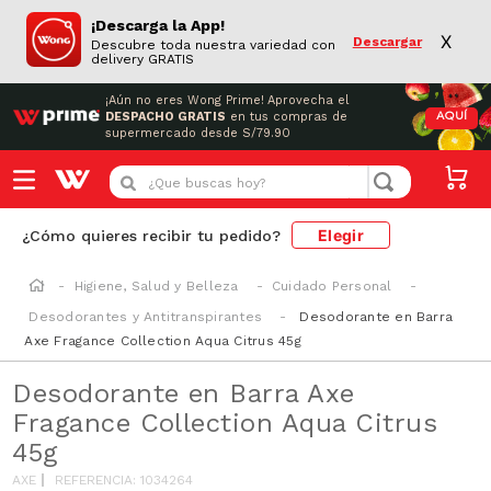
¡Descarga la App!
X
Descargar
Descubre toda nuestra variedad con
delivery GRATIS
¡Aún no eres Wong Prime!
Aprovecha el
DESPACHO GRATIS
en tus compras de
AQUÍ
supermercado desde S/79.90
¿Que buscas hoy?
Elegir
¿Cómo quieres recibir tu pedido?
Higiene, Salud y Belleza
Cuidado Personal
Desodorantes y Antitranspirantes
Desodorante en Barra
Axe Fragance Collection Aqua Citrus 45g
Desodorante en Barra Axe
Fragance Collection Aqua Citrus
45g
AXE
REFERENCIA
:
1034264