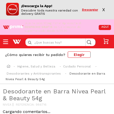
¡Descarga la App!
X
Descargar
Descubre toda nuestra variedad con
delivery GRATIS
¡Aún no eres Wong Prime!
Aprovecha el
DESPACHO GRATIS
en tus compras de
AQUÍ
supermercado desde S/79.90
¿Que buscas hoy?
Elegir
¿Cómo quieres recibir tu pedido?
Higiene, Salud y Belleza
Cuidado Personal
Desodorantes y Antitranspirantes
Desodorante en Barra
Nivea Pearl & Beauty 54g
Desodorante en Barra Nivea Pearl
& Beauty 54g
NIVEA
REFERENCIA
:
986716
Cargando comentarios...