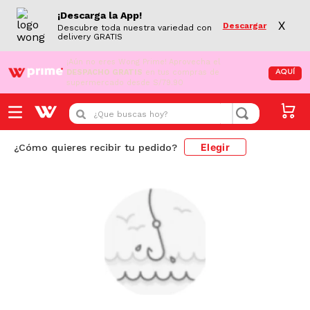
¡Descarga la App!
X
Descargar
Descubre toda nuestra variedad con
delivery GRATIS
¡Aún no eres Wong Prime!
Aprovecha el
DESPACHO GRATIS
en tus compras de
AQUÍ
supermercado desde S/79.90
¿Que buscas hoy?
Elegir
¿Cómo quieres recibir tu pedido?