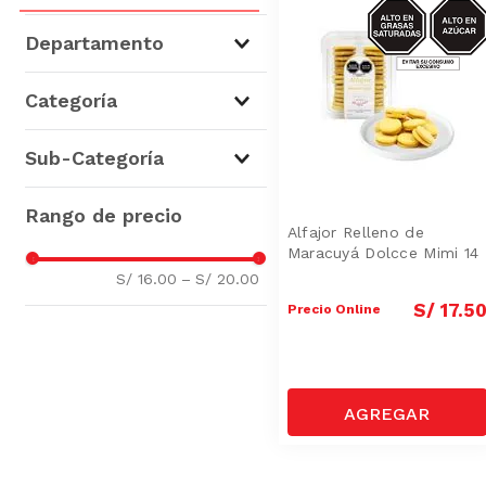
AZUCAR/GRA
SAT
Departamento
Panadería y Pastelería
(
3
)
Categoría
La Panadería
(
3
)
Sub-Categoría
Bocaditos Dulces y Bollería
(
3
)
Alfajor Relleno de
Maracuyá Dolcce Mimi 14
S/ 16.00
–
S/ 20.00
S/
17
.
5
Precio Online