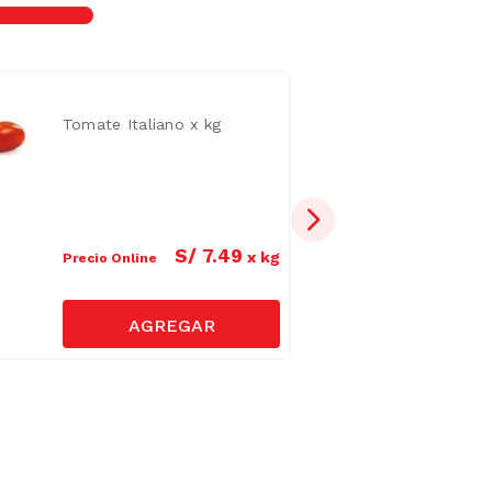
Tomate Italiano x kg
S/
7
.
49
x
kg
Precio Online