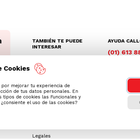
TAMBIÉN TE PUEDE
AYUDA CAL
INTERESAR
(01) 613 
Wong Prime
e Cookies
Gestión de residuos de
apartados eléctricos y
electrónicos (RAEE)
or mejorar tu experiencia de
Ventas Corporativas
ección de tus datos personales. En
 tipos de cookies las Funcionales y
Memoria Cencosud
n ¿consiente el uso de las cookies?
Revisa tu boleta
Políticas de Privacidad
Términos y Condiciones
Legales