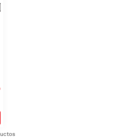
SAS-
0
uctos