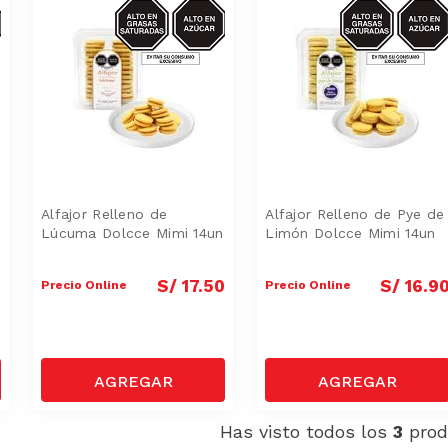
SAS-
AZUCAR/GRASAS-
AZUCAR/GRA
SAT
SAT
Alfajor Relleno de
Alfajor Relleno de Pye de
Lúcuma Dolcce Mimi 14un
Limón Dolcce Mimi 14un
0
S/
17
.
50
S/
16
.
9
Precio Online
Precio Online
Has visto todos los
3
prod