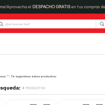
ime!
Aprovecha el
DESPACHO GRATIS
en tus compras d
Que buscas hoy?
para “
”. Te sugerimos estos productos:
úsqueda:
3
PRODUCTOS