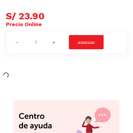
S/
23
.
90
－
＋