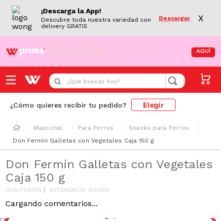
¡Descarga la App!
X
Descargar
Descubre toda nuestra variedad con
delivery GRATIS
¡Aún no eres Wong Prime!
Aprovecha el
DESPACHO GRATIS
en tus compras de
AQUÍ
supermercado desde S/79.90
¿Que buscas hoy?
Elegir
¿Cómo quieres recibir tu pedido?
Mascotas
Para Perros
Snacks para Perros
Don Fermín Galletas con Vegetales Caja 150 g
Don Fermín Galletas con Vegetales
Caja 150 g
DON FERMIN
REFERENCIA
:
902164
Cargando comentarios...