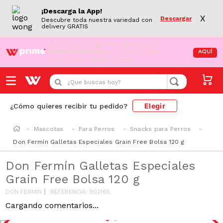
¡Descarga la App!
X
Descargar
Descubre toda nuestra variedad con
delivery GRATIS
¡Aún no eres Wong Prime!
Aprovecha el
DESPACHO GRATIS
en tus compras de
AQUÍ
supermercado desde S/79.90
¿Que buscas hoy?
Elegir
¿Cómo quieres recibir tu pedido?
Mascotas
Para Perros
Snacks para Perros
Don Fermín Galletas Especiales Grain Free Bolsa 120 g
Don Fermín Galletas Especiales
Grain Free Bolsa 120 g
DON FERMIN
REFERENCIA
:
902165
Cargando comentarios...