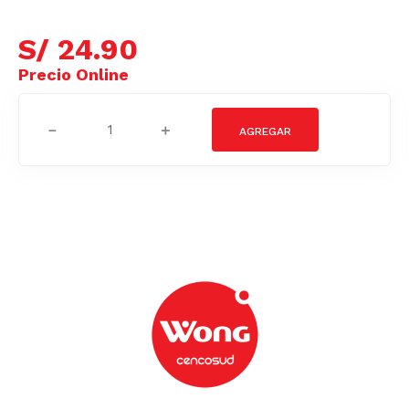
S/
24
.
90
－
＋