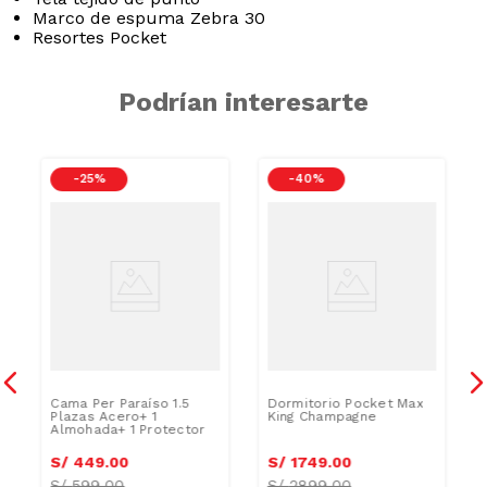
Marco de espuma Zebra 30
Resortes Pocket
Podrían interesarte
-
25 %
-
40 %
i
Cama Per Paraíso 1.5
Dormitorio Pocket Max
Plazas Acero+ 1
King Champagne
Almohada+ 1 Protector
S/
449
.
00
S/
1749
.
00
S/
599.00
S/
2899.00