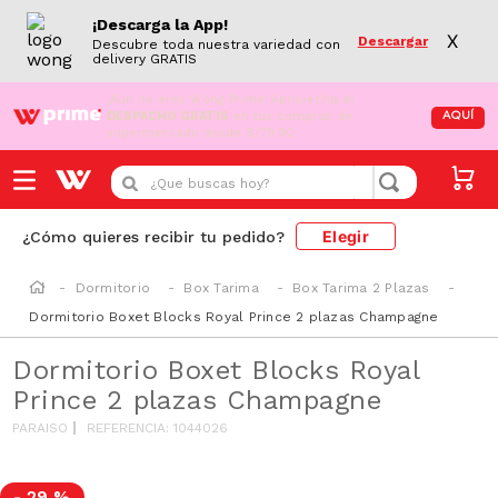
¡Descarga la App!
X
Descargar
Descubre toda nuestra variedad con
delivery GRATIS
¡Aún no eres Wong Prime!
Aprovecha el
DESPACHO GRATIS
en tus compras de
AQUÍ
supermercado desde S/79.90
¿Que buscas hoy?
Elegir
¿Cómo quieres recibir tu pedido?
Dormitorio
Box Tarima
Box Tarima 2 Plazas
Dormitorio Boxet Blocks Royal Prince 2 plazas Champagne
Dormitorio Boxet Blocks Royal
Prince 2 plazas Champagne
PARAISO
REFERENCIA
:
1044026
-
29 %