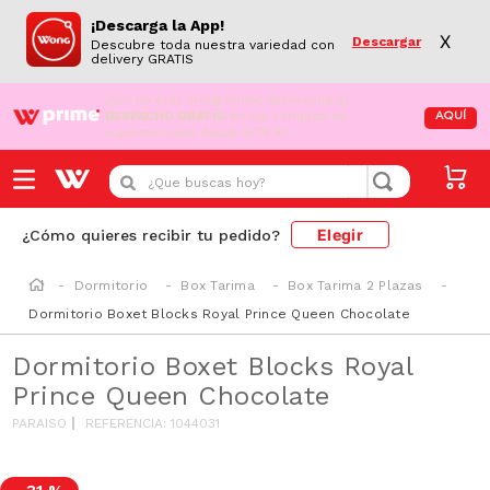
¡Descarga la App!
X
Descargar
Descubre toda nuestra variedad con
delivery GRATIS
¡Aún no eres Wong Prime!
Aprovecha el
DESPACHO GRATIS
en tus compras de
AQUÍ
supermercado desde S/79.90
¿Que buscas hoy?
Elegir
¿Cómo quieres recibir tu pedido?
Dormitorio
Box Tarima
Box Tarima 2 Plazas
Dormitorio Boxet Blocks Royal Prince Queen Chocolate
Dormitorio Boxet Blocks Royal
Prince Queen Chocolate
PARAISO
REFERENCIA
:
1044031