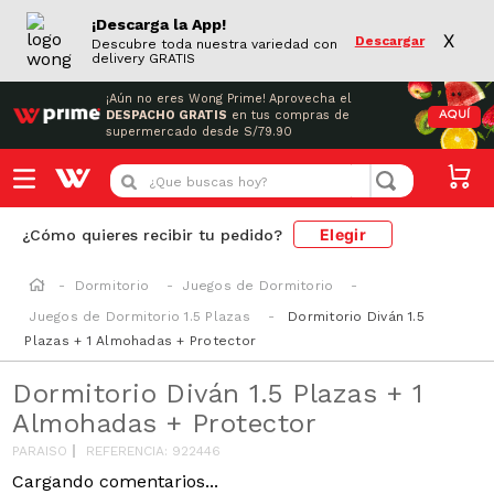
¡Descarga la App!
X
Descargar
Descubre toda nuestra variedad con
delivery GRATIS
¡Aún no eres Wong Prime!
Aprovecha el
DESPACHO GRATIS
en tus compras de
AQUÍ
supermercado desde S/79.90
¿Que buscas hoy?
Elegir
¿Cómo quieres recibir tu pedido?
Dormitorio
Juegos de Dormitorio
Juegos de Dormitorio 1.5 Plazas
Dormitorio Diván 1.5
Plazas + 1 Almohadas + Protector
Dormitorio Diván 1.5 Plazas + 1
Almohadas + Protector
PARAISO
REFERENCIA
:
922446
Cargando comentarios...