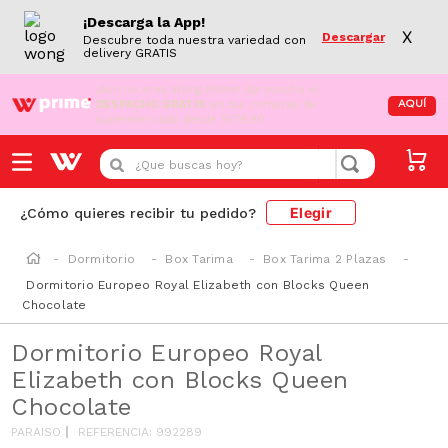
¡Descarga la App!
X
Descargar
Descubre toda nuestra variedad con
delivery GRATIS
¡Aún no eres Wong Prime!
Aprovecha el
DESPACHO GRATIS
en tus compras de
AQUÍ
supermercado desde S/79.90
¿Que buscas hoy?
Elegir
¿Cómo quieres recibir tu pedido?
Dormitorio
Box Tarima
Box Tarima 2 Plazas
Dormitorio Europeo Royal Elizabeth con Blocks Queen
Chocolate
Dormitorio Europeo Royal
Elizabeth con Blocks Queen
Chocolate
PARAISO
REFERENCIA
:
992289