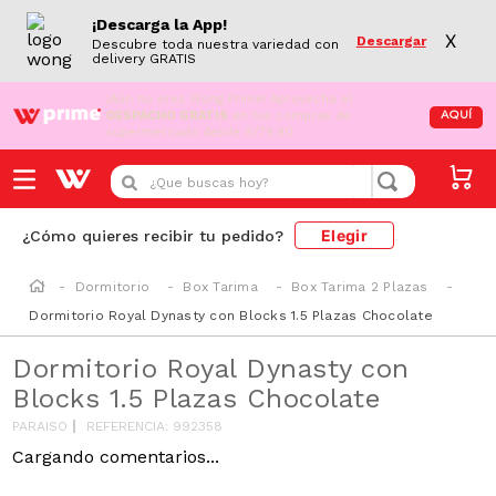
¡Descarga la App!
X
Descargar
Descubre toda nuestra variedad con
delivery GRATIS
¡Aún no eres Wong Prime!
Aprovecha el
DESPACHO GRATIS
en tus compras de
AQUÍ
supermercado desde S/79.90
¿Que buscas hoy?
Elegir
¿Cómo quieres recibir tu pedido?
Dormitorio
Box Tarima
Box Tarima 2 Plazas
Dormitorio Royal Dynasty con Blocks 1.5 Plazas Chocolate
Dormitorio Royal Dynasty con
Blocks 1.5 Plazas Chocolate
PARAISO
REFERENCIA
:
992358
-
19 %