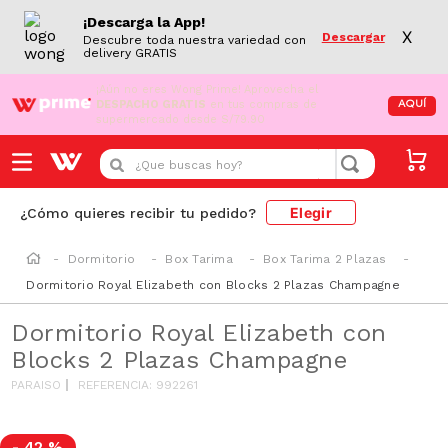
¡Descarga la App!
X
Descargar
Descubre toda nuestra variedad con
delivery GRATIS
¡Aún no eres Wong Prime!
Aprovecha el
DESPACHO GRATIS
en tus compras de
AQUÍ
supermercado desde S/79.90
¿Que buscas hoy?
Elegir
¿Cómo quieres recibir tu pedido?
Dormitorio
Box Tarima
Box Tarima 2 Plazas
Dormitorio Royal Elizabeth con Blocks 2 Plazas Champagne
Dormitorio Royal Elizabeth con
Blocks 2 Plazas Champagne
PARAISO
REFERENCIA
:
992261
-
42 %