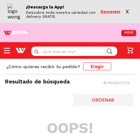
¡Descarga la App!
X
Descargar
Descubre toda nuestra variedad con
delivery GRATIS
¡Aún no eres Wong Prime!
Aprovecha el
DESPACHO GRATIS
en tus compras de
AQUÍ
supermercado desde S/79.90
¿Que buscas hoy?
Elegir
¿Cómo quieres recibir tu pedido?
Resultado de búsqueda
0
PRODUCTOS
OOPS!