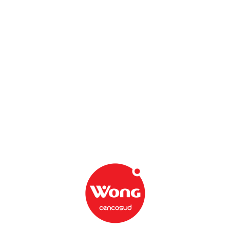
S/
25
.
40
x
kg