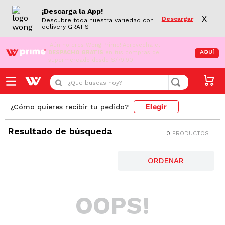
¡Descarga la App!
X
Descargar
Descubre toda nuestra variedad con
delivery GRATIS
¡Aún no eres Wong Prime!
Aprovecha el
DESPACHO GRATIS
en tus compras de
AQUÍ
supermercado desde S/79.90
¿Que buscas hoy?
Elegir
¿Cómo quieres recibir tu pedido?
Resultado de búsqueda
0
PRODUCTOS
OOPS!