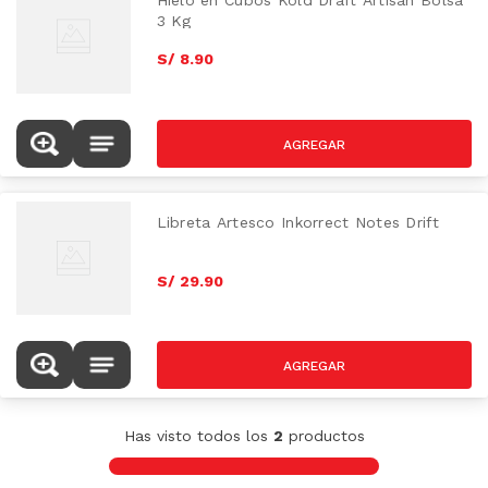
Hielo en Cubos Kold Draft Artisan Bolsa
3 Kg
S/
8
.
90
Libreta Artesco Inkorrect Notes Drift
S/
29
.
90
Has visto todos los
2
productos