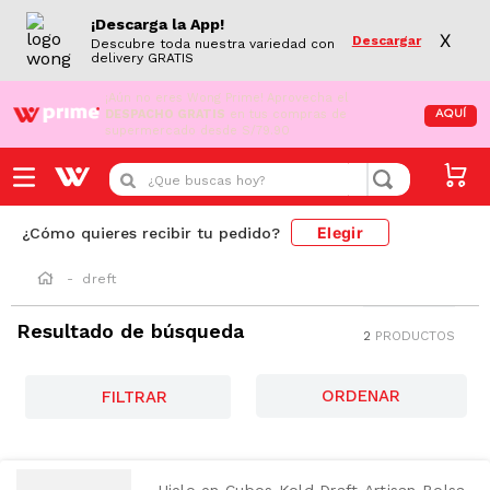
¡Descarga la App!
X
Descargar
Descubre toda nuestra variedad con
delivery GRATIS
¡Aún no eres Wong Prime!
Aprovecha el
DESPACHO GRATIS
en tus compras de
AQUÍ
supermercado desde S/79.90
¿Que buscas hoy?
Elegir
¿Cómo quieres recibir tu pedido?
dreft
Resultado de búsqueda
2
PRODUCTOS
FILTRAR