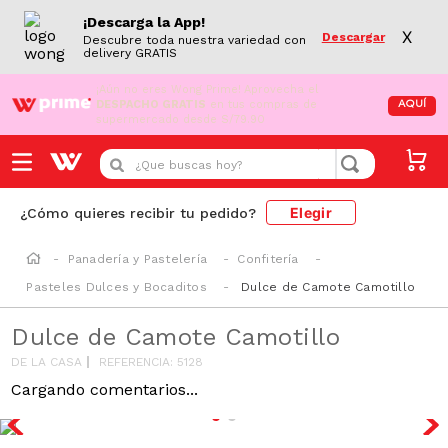
¡Descarga la App!
X
Descargar
Descubre toda nuestra variedad con
delivery GRATIS
¡Aún no eres Wong Prime!
Aprovecha el
DESPACHO GRATIS
en tus compras de
AQUÍ
supermercado desde S/79.90
¿Que buscas hoy?
Elegir
¿Cómo quieres recibir tu pedido?
Panadería y Pastelería
Confitería
Pasteles Dulces y Bocaditos
Dulce de Camote Camotillo
Dulce de Camote Camotillo
DE LA CASA
REFERENCIA
:
5128
Cargando comentarios...
AZUCAR