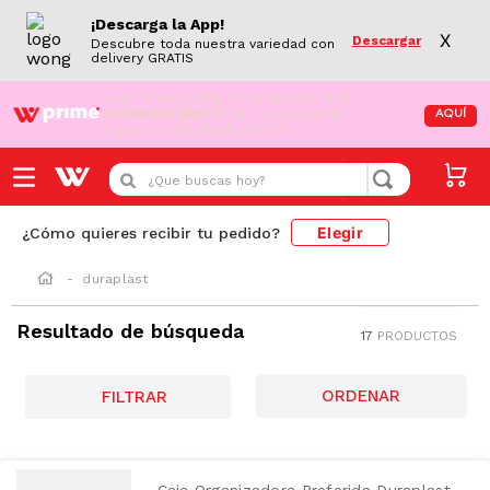
¡Descarga la App!
X
Descargar
Descubre toda nuestra variedad con
delivery GRATIS
¡Aún no eres Wong Prime!
Aprovecha el
DESPACHO GRATIS
en tus compras de
AQUÍ
supermercado desde S/79.90
¿Que buscas hoy?
Elegir
¿Cómo quieres recibir tu pedido?
duraplast
Resultado de búsqueda
17
PRODUCTOS
FILTRAR