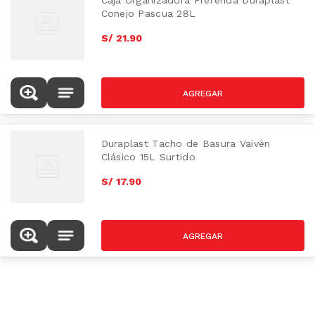
Caja Organizadora Preferida Duraplast
Conejo Pascua 28L
S/
21
.
90
Duraplast Tacho de Basura Vaivén
Clásico 15L Surtido
S/
17
.
90