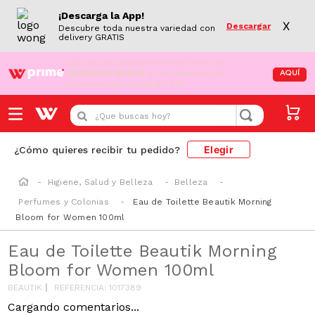
¡Descarga la App!
X
Descargar
Descubre toda nuestra variedad con
delivery GRATIS
¡Aún no eres Wong Prime!
Aprovecha el
DESPACHO GRATIS
en tus compras de
AQUÍ
supermercado desde S/79.90
¿Que buscas hoy?
Elegir
¿Cómo quieres recibir tu pedido?
Higiene, Salud y Belleza
Belleza
Perfumes y Colonias
Eau de Toilette Beautik Morning
Bloom for Women 100ml
Eau de Toilette Beautik Morning
Bloom for Women 100ml
BEAUTIK
REFERENCIA
:
1017389
Cargando comentarios...