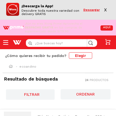
¡Descarga la App!
X
Descargar
Descubre toda nuestra variedad con
delivery GRATIS
¡Aún no eres Wong Prime!
Aprovecha el
DESPACHO GRATIS
en tus compras de
AQUÍ
supermercado desde S/79.90
¿Que buscas hoy?
Elegir
¿Cómo quieres recibir tu pedido?
ecoandino
Resultado de búsqueda
24
PRODUCTOS
FILTRAR