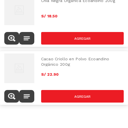
Chía Negra Orgánica Ecoandino 200g
S/
18
.
50
Cacao Criollo en Polvo Ecoandino
Orgánico 200g
S/
22
.
90