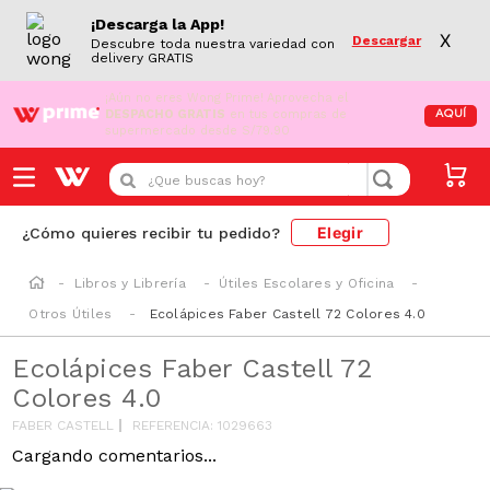
¡Descarga la App!
X
Descargar
Descubre toda nuestra variedad con
delivery GRATIS
¡Aún no eres Wong Prime!
Aprovecha el
DESPACHO GRATIS
en tus compras de
AQUÍ
supermercado desde S/79.90
¿Que buscas hoy?
Elegir
¿Cómo quieres recibir tu pedido?
Libros y Librería
Útiles Escolares y Oficina
Otros Útiles
Ecolápices Faber Castell 72 Colores 4.0
Ecolápices Faber Castell 72
Colores 4.0
FABER CASTELL
REFERENCIA
:
1029663
Cargando comentarios...