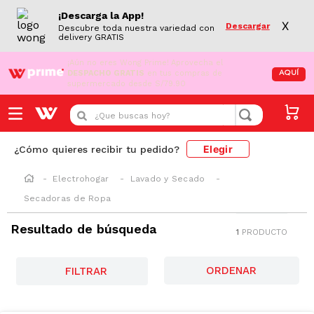
¡Descarga la App!
X
Descargar
Descubre toda nuestra variedad con
delivery GRATIS
¡Aún no eres Wong Prime!
Aprovecha el
DESPACHO GRATIS
en tus compras de
AQUÍ
supermercado desde S/79.90
¿Que buscas hoy?
Elegir
¿Cómo quieres recibir tu pedido?
Electrohogar
Lavado y Secado
Secadoras de Ropa
Resultado de búsqueda
1
PRODUCTO
FILTRAR