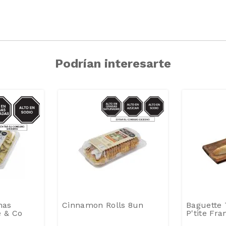
Podrían interesarte
IO/GRASAS-
AZUCAR/SODIO/GRASAS-
SAT
SAT
nas
Cinnamon Rolls 8un
Baguette 
e & Co
P'tite Fr