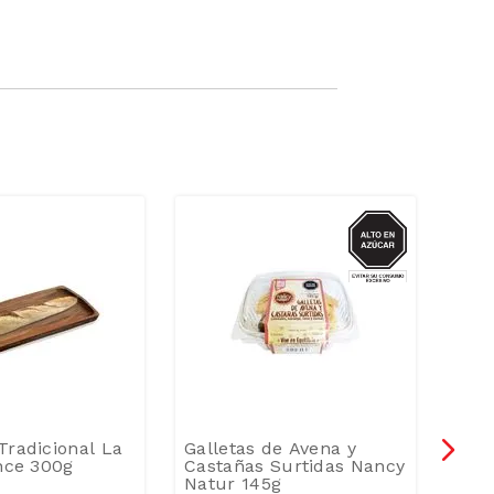
AZUCAR
Tradicional La
Galletas de Avena y
Orej
ance 300g
Castañas Surtidas Nancy
8un
Natur 145g