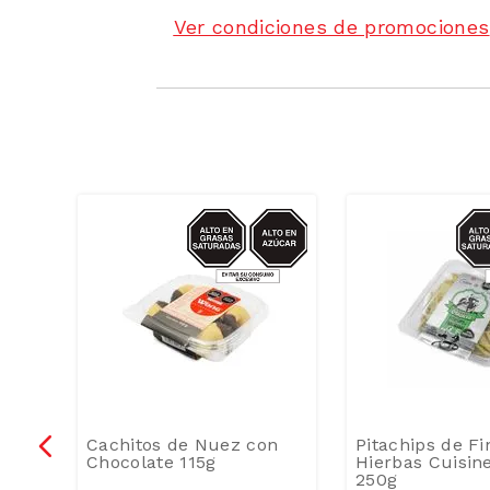
Ver condiciones de promociones
ZUCAR
AZUCAR/GRASAS-
SOD
SAT
sine
Cachitos de Nuez con
Pitachips de Fi
Chocolate 115g
Hierbas Cuisin
250g