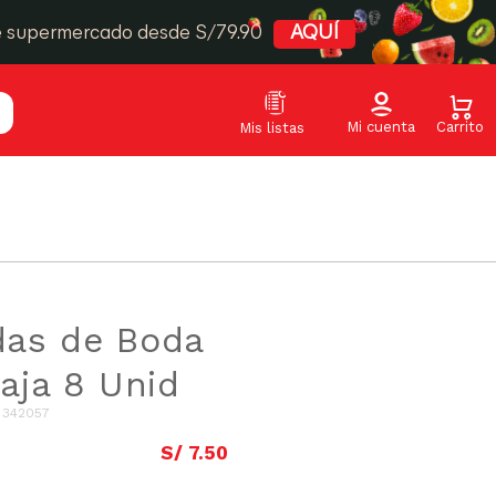
e supermercado desde S/79.90
AQUÍ
as de Boda
Caja 8 Unid
:
342057
S/
7
.
50