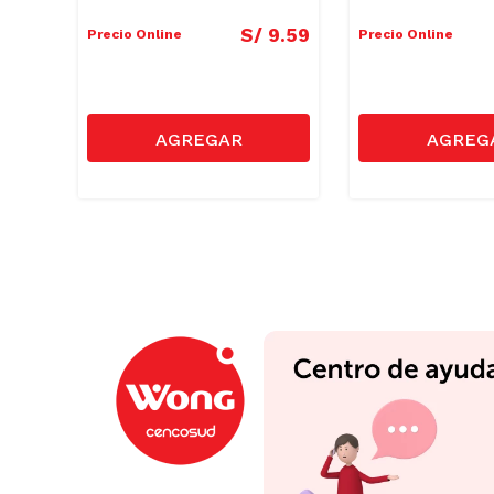
3
.
90
S/
9
.
59
Precio Online
Precio Online