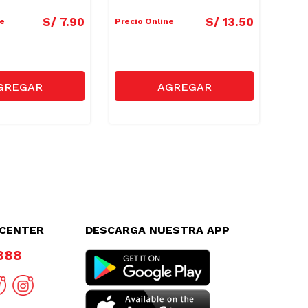
S/
7
.
90
S/
13
.
50
ne
Precio Online
Preci
LCENTER
DESCARGA NUESTRA APP
8888