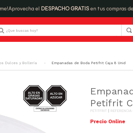
ime!
Aprovecha el
DESPACHO GRATIS
en tus compras d
Que buscas hoy?
os Dulces y Bollería
Empanadas de Boda Petifrit Caja 8 Unid
AZUCAR/GRASAS-
Empanad
SAT
Petifrit 
PETITFRIT
REFERENCIA