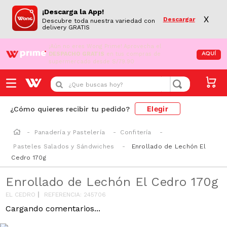
¡Descarga la App!
X
Descargar
Descubre toda nuestra variedad con
delivery GRATIS
¡Aún no eres Wong Prime!
Aprovecha el
DESPACHO GRATIS
en tus compras de
AQUÍ
supermercado desde S/79.90
¿Que buscas hoy?
Elegir
¿Cómo quieres recibir tu pedido?
Panadería y Pastelería
Confitería
Pasteles Salados y Sándwiches
Enrollado de Lechón El
Cedro 170g
Enrollado de Lechón El Cedro 170g
EL CEDRO
REFERENCIA
:
245706
Cargando comentarios...